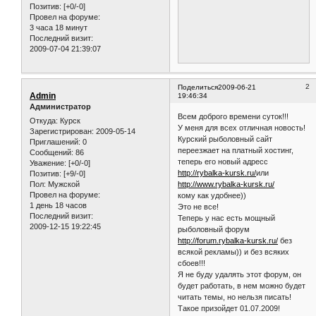
Позитив:
[+0/-0]
Провел на форуме:
3 часа 18 минут
Последний визит:
2009-07-04 21:39:07
2
Поделиться
2009-06-21
Admin
19:46:34
Администратор
Всем доброго времени суток!!!
Откуда:
Курск
У меня для всех отличная новость!
Зарегистрирован
: 2009-05-14
Курский рыболовный сайт
Приглашений:
0
переезжает на платный хостинг,
Сообщений:
86
теперь его новый адресс
Уважение:
[+0/-0]
http://rybalka-kursk.ru/
или
Позитив:
[+9/-0]
Пол:
Мужской
http://www.rybalka-kursk.ru/
Провел на форуме:
кому как удобнее))
1 день 18 часов
Это не все!
Последний визит:
Теперь у нас есть мощный
2009-12-15 19:22:45
рыболовный форум
http://forum.rybalka-kursk.ru/
без
всякой рекламы)) и без всяких
сбоев!!!
Я не буду удалять этот форум, он
будет работать, в нем можно будет
читать темы, но нельзя писать!
Такое призойдет 01.07.2009!