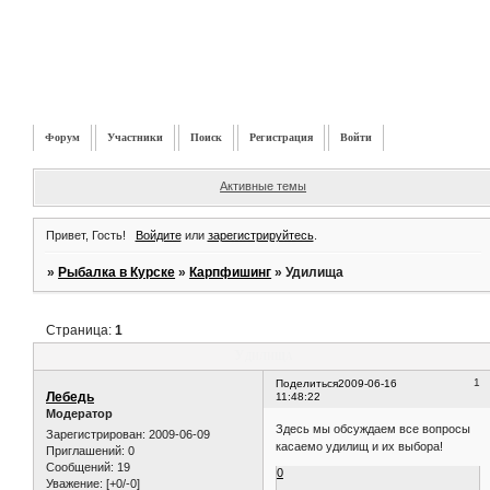
Форум
Участники
Поиск
Регистрация
Войти
Активные темы
Привет, Гость!
Войдите
или
зарегистрируйтесь
.
»
Рыбалка в Курске
»
Карпфишинг
»
Удилища
Страница:
1
Удилища
1
Поделиться
2009-06-16
Лебедь
11:48:22
Модератор
Здесь мы обсуждаем все вопросы
Зарегистрирован
: 2009-06-09
касаемо удилищ и их выбора!
Приглашений:
0
Сообщений:
19
0
Уважение:
[+0/-0]